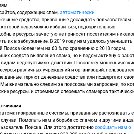
лям.
 сайтов, содержащих спам,
автоматически
акже иные средства, призванные досаждать пользователям
т которой невозможно избавиться, подозрительные
Подобные ресурсы зачастую не приносят посетителям никако
ить их в заблуждение. В 2019 году нам удалось уменьшить
й Поиска более чем на 60 % по сравнению с 2018 годом.
их средств выявления спама, но и ведем активную работ
 видам недопустимых действий. Поскольку мошеннически
есурсы различных учреждений и организаций, пользовате
е данные, теряют денежные средства или подвергают сво
. Мы внимательно следим за поисковыми запросами, по к
кие ресурсы, и стремимся опережать спамеров тактически
ботчиками
автоматизированные системы, призванные распознавать е
 случаи. Помогать нам в борьбе со спамом и другими вид
ьзователь Поиска. Для этого достаточно
сообщать нам о