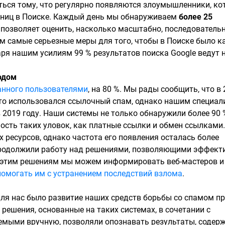
яться тому, что регулярно появляются злоумышленники, ко
аниц в Поиске. Каждый день мы обнаруживаем
более 25
о позволяет оценить, насколько масштабно, последовательн
 самые серьезные меры для того, чтобы в Поиске было к
ря нашим усилиям 99 % результатов поиска Google ведут 
одом
анного пользователями
, на 80 %. Мы рады сообщить, что в
асто использовался ссылочный спам, однако нашим специа
 2019 году. Наши системы не только обнаружили более 90 
ость таких уловок, как платные ссылки и обмен ссылками.
ресурсов, однако частота его появления осталась более
продолжили работу над решениями, позволяющими эффект
 этим решениям мы можем информировать веб-мастеров и
помогать им с устранением последствий взлома
.
для нас было развитие наших средств борьбы со спамом п
ешения, основанные на таких системах, в сочетании с
мыми вручную, позволяли опознавать результаты, содер