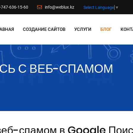
-747-636-15-60
info@weblux.kz
Select Language
▼
АВНАЯ
СОЗДАНИЕ САЙТОВ
УСЛУГИ
БЛОГ
КОНТ
СЬ С ВЕБ-СПАМОМ
 веб-спамом в Google Поис