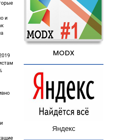
торые
о и
ак
на
MODX
 2019
листам
%
ивно
ри
Яндекс
жащие