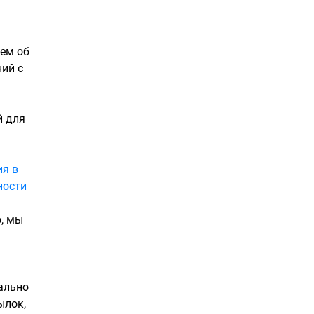
аем об
ний с
й для
ия в
ности
о, мы
ально
ылок,