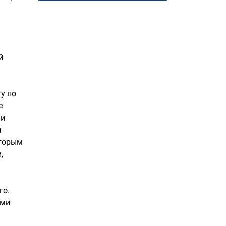
й
у по
е
ли
и
оторым
,
го.
ами