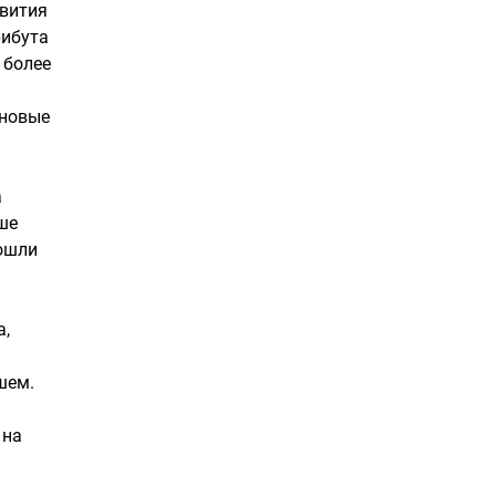
звития
рибута
 более
 новые
а
ше
вошли
а,
шем.
 на