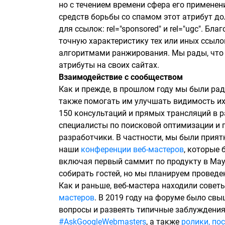
но с течением времени сфера его применен
средств борьбы со спамом этот атрибут д
для ссылок: rel="sponsored" и rel="ugc". Б
точную характеристику тех или иных ссылок
алгоритмами ранжирования. Мы рады, что 
атрибуты на своих сайтах.
Взаимодействие с сообществом
Как и прежде, в прошлом году мы были рад
также помогать им улучшать видимость их
150 консультаций и прямых трансляций в 
специалисты по поисковой оптимизации и п
разработчики. В частности, мы были прия
наши
конференции веб-мастеров
, которые 
включая первый саммит по продукту в Мау
собирать гостей, но мы планируем провед
Как и раньше, веб-мастера находили совет
мастеров
. В 2019 году на форуме было свы
вопросы и развеять типичные заблуждения
#AskGoogleWebmasters
, а также
ролики, по