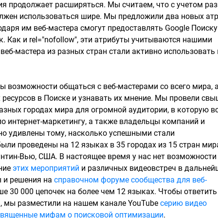
ия продолжает расширяться. Мы считаем, что с учетом ра
олжен использоваться шире. Мы предложили два новых ат
лагодаря им веб-мастера смогут предоставлять Google Поиску
. Как и rel="nofollow", эти атрибуты учитываются нашими
веб-мастера из разных стран стали активно использовать
ы возможности общаться с веб-мастерами со всего мира, 
 ресурсов в Поиске и узнавать их мнение. Мы провели свы
разных городах мира для огромной аудитории, в которую 
о интернет-маркетингу, а также владельцы компаний и
тно удивлены тому, насколько успешными стали
были проведены на 12 языках в 35 городах из 15 стран мир
нтин-Вью, США. В настоящее время у нас нет возможности
ение
этих мероприятий
и различных видеовстреч в дальней
ы и решения на
справочном форуме сообщества для веб-
ше 30 000 цепочек на более чем 12 языках. Чтобы ответить
, мы разместили на нашем канале YouTube
серию видео
священные мифам о поисковой оптимизации
.