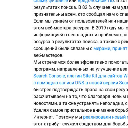
спаме
,
фишинге
или
вредоносном ПО
. В 20
результатах поиска. В 82 % случаев нам у
признательны всем, кто сообщал нам о спа
Если мы узнаём от пользователей или наших
этом веб-мастера ресурса. В 2019 году мы
информацией о неполадках и проблемах, к
ресурса в результатах поиска, а также с р
сообщений были связаны с
мерами, приня
веб-мастеров.
Мы стремимся более эффективно помогать 
программ, направленных на улучшение вза
Search Console
,
плагин Site Kit для сайтов W
с помощью записи DNS в новой версии Sear
быстрее подтверждать права на свои ресур
рассчитываем на то, что благодаря новым
новостями, а также устранять неполадки, 
Уделяя самое пристальное внимание борьбе
Интернет. Поэтому мы
реализовали новый с
этот атрибут служил средством для борьб