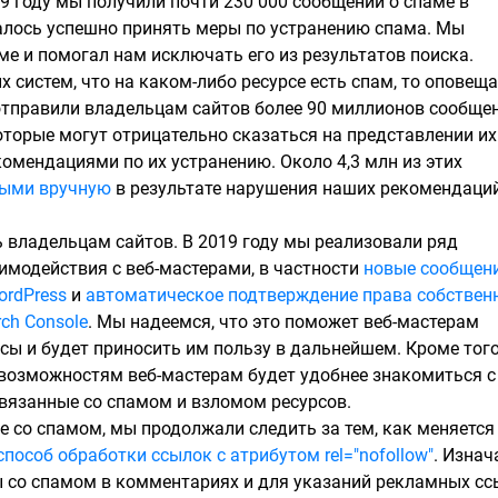
19 году мы получили почти 230 000 сообщений о спаме в
далось успешно принять меры по устранению спама. Мы
ме и помогал нам исключать его из результатов поиска.
 систем, что на каком-либо ресурсе есть спам, то оповещ
 отправили владельцам сайтов более 90 миллионов сообще
оторые могут отрицательно сказаться на представлении их
екомендациями по их устранению. Около 4,3 млн из этих
тыми вручную
в результате нарушения наших рекомендаци
владельцам сайтов. В 2019 году мы реализовали ряд
имодействия с веб-мастерами, в частности
новые сообщен
ordPress
и
автоматическое подтверждение права собствен
ch Console
. Мы надеемся, что это поможет веб-мастерам
сы и будет приносить им пользу в дальнейшем. Кроме тог
 возможностям веб-мастерам будет удобнее знакомиться с
связанные со спамом и взломом ресурсов.
 со спамом, мы продолжали следить за тем, как меняется
пособ обработки ссылок с атрибутом rel="nofollow"
. Изнач
ы со спамом в комментариях и для указаний рекламных сс